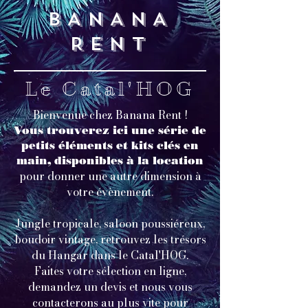
BANANA
RENT
Le Catal'HOG
Bienvenue chez Banana Rent !
Vous trouverez ici une série de
petits éléments et kits clés en
main, disponibles à la location
pour donner une autre dimension à
votre évènement.
Jungle tropicale, saloon poussiéreux,
boudoir vintage, retrouvez les trésors
du Hangar dans le Catal'HOG.
Faites votre sélection en ligne,
demandez un devis et nous vous
contacterons au plus vite pour