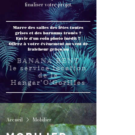
finaliser votre projet.
Marre des salles des fêtes toutes
grises et des barnums troués ?
Envie d'un coin photo inédit ?
Offrez à votre évènement un vent de
fraîcheur grâce au
BANANA RENT
le service location
de le
Hangar'O'Gorilles
Accueil
Mobilier