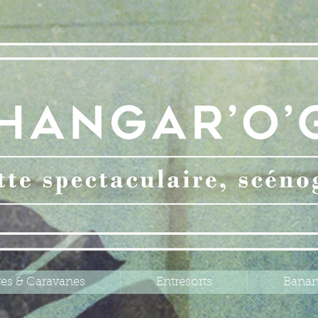
res & Caravanes
Entresorts
Banan